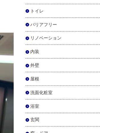
トイレ
バリアフリー
リノベーション
内装
外壁
屋根
洗面化粧室
浴室
玄関