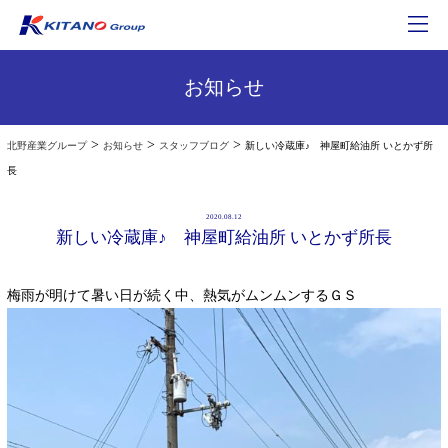
お知らせ
>
>
>
北野産業グループ
お知らせ
スタッフブログ
新しい冷蔵庫♪ 神屋町給油所 いとかず所
長
2020.08.12
新しい冷蔵庫♪ 神屋町給油所 いとかず所長
梅雨が明けて暑い日が続く中、熱気がムンムンするＧＳ