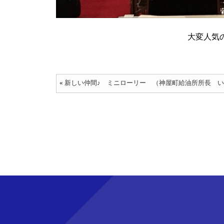
大変人気
«
新しい仲間♪ ミニローリー （神屋町給油所所長 