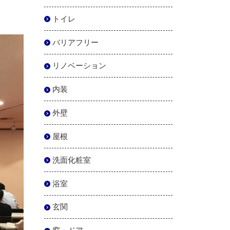
トイレ
バリアフリー
リノベーション
内装
外壁
屋根
洗面化粧室
浴室
玄関