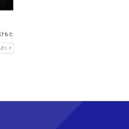
けもと
もと）
»