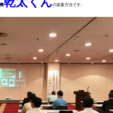
乾太くん
機
の提案方法です。