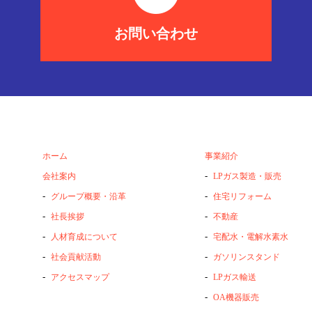
お問い合わせ
ホーム
事業紹介
-
会社案内
LPガス製造・販売
-
-
グループ概要・沿革
住宅リフォーム
-
-
社長挨拶
不動産
-
-
人材育成について
宅配水・電解水素水
-
-
社会貢献活動
ガソリンスタンド
-
-
アクセスマップ
LPガス輸送
-
OA機器販売