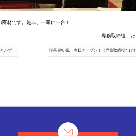
の商材です。是非、一家に一台！
専務取締役 た
いとかず）
喫茶 碧い風 本日オープン！（専務取締役たけ