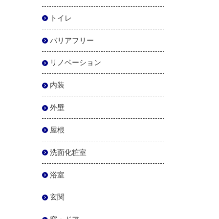
トイレ
バリアフリー
リノベーション
内装
外壁
屋根
洗面化粧室
浴室
玄関